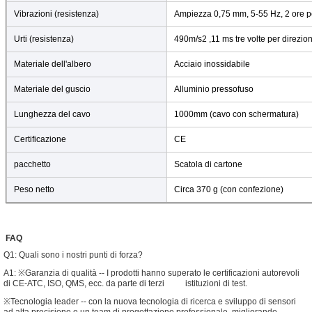
Ti richiameremo p
Vibrazioni (resistenza)
Ampiezza 0,75 mm, 5-55 Hz, 2 ore pe
Urti (resistenza)
490m/s2 ,11 ms tre volte per direzio
Materiale dell'albero
Acciaio inossidabile
Materiale del guscio
Alluminio pressofuso
Lunghezza del cavo
1000mm (cavo con schermatura)
Certificazione
CE
pacchetto
Scatola di cartone
Peso netto
Circa 370 g (con confezione)
FAQ
Invia
Q1: Quali sono i nostri punti di forza?
A1: ※Garanzia di qualità -- I prodotti hanno superato le certificazioni autorevoli
di CE-ATC, ISO, QMS, ecc. da parte di terzi istituzioni di test.
※Tecnologia leader -- con la nuova tecnologia di ricerca e sviluppo di sensori