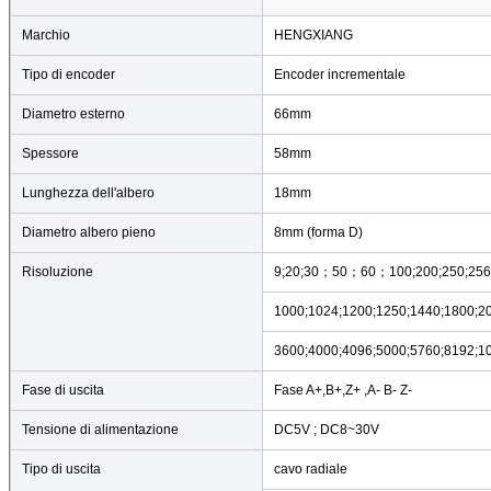
Marchio
HENGXIANG
Tipo di encoder
Encoder incrementale
Diametro esterno
66mm
Spessore
58mm
Lunghezza dell'albero
18mm
Diametro albero pieno
8mm (forma D)
Risoluzione
9;20;30；50；60；100;200;250;256;3
1000;1024;1200;1250;1440;1800;2
3600;4000;4096;5000;5760;8192;1
Fase di uscita
Fase A+,B+,Z+ ,A- B- Z-
Tensione di alimentazione
DC5V ; DC8~30V
Tipo di uscita
cavo radiale