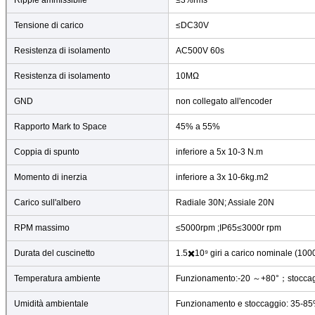
Ripple ammissibile
≤3%rms
Tensione di carico
≤DC30V
Resistenza di isolamento
AC500V 60s
Resistenza di isolamento
10MΩ
GND
non collegato all'encoder
Rapporto Mark to Space
45% a 55%
Coppia di spunto
inferiore a 5x 10-3 N.m
Momento di inerzia
inferiore a 3x 10-6kg.m2
Carico sull'albero
Radiale 30N; Assiale 20N
RPM massimo
≤5000rpm ;IP65≤3000r rpm
Durata del cuscinetto
1.5✖️10⁹ giri a carico nominale (1
Temperatura ambiente
Funzionamento:-20 ～+80°；stoccag
Lasciate un mess
Umidità ambientale
Funzionamento e stoccaggio: 35-8