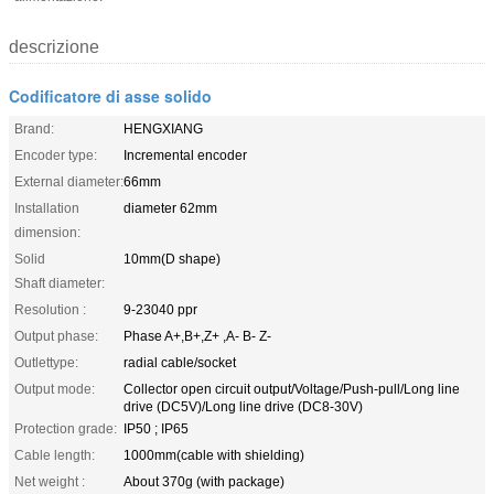
descrizione
Codificatore di asse solido
Brand:
HENGXIANG
Encoder type:
Incremental encoder
External diameter:
66mm
Installation
diameter 62mm
dimension:
Solid
10mm(D shape)
Shaft diameter:
Resolution :
9-23040 ppr
Output phase:
Phase A+,B+,Z+ ,A- B- Z-
Outlettype:
radial cable/socket
Output mode:
Collector open circuit output/Voltage/Push-pull/Long line
drive (DC5V)/Long line drive (DC8-30V)
Protection grade:
IP50 ; IP65
Cable length:
1000mm(cable with shielding)
Net weight :
About 370g (with package)