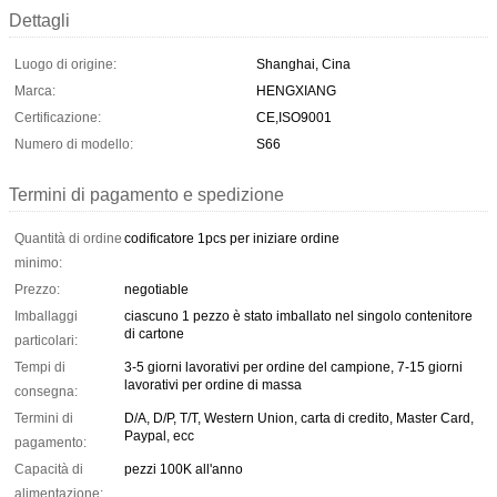
Dettagli
Luogo di origine:
Shanghai, Cina
Marca:
HENGXIANG
Certificazione:
CE,ISO9001
Numero di modello:
S66
Termini di pagamento e spedizione
Quantità di ordine
codificatore 1pcs per iniziare ordine
minimo:
Prezzo:
negotiable
Imballaggi
ciascuno 1 pezzo è stato imballato nel singolo contenitore
di cartone
particolari:
Tempi di
3-5 giorni lavorativi per ordine del campione, 7-15 giorni
lavorativi per ordine di massa
consegna:
Termini di
D/A, D/P, T/T, Western Union, carta di credito, Master Card,
Paypal, ecc
pagamento:
Capacità di
pezzi 100K all'anno
alimentazione: