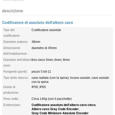
descrizione
Codificatore di assoluto dell'albero cavo
Tipo del
Codificatore assoluto
codificatore:
Diametro esterno:
38mm
Dimensione
diametro di 45mm
dell'installazione:
Diametro dell'albero
foro cieco 5mm; 6mm; 8mm
cavo:
Pungente (punti):
pezzo 5 bit-11
Tipo dello sbocco:
cavo radiale (con la spina); incavo assiale; cavo assiale
con la spina
Grado di
IP50; IP65
protezione:
Peso netto :
Circa 140g (con il pacchetto)
Codificatore assoluto dell'albero cavo cieco
Evidenziare:
,
Albero cavo Gray Code Encoder
,
Gray Code Miniature Absolute Encoder