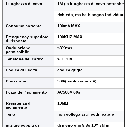
Lunghezza di cavo
1M (la lunghezza di cavo potrebbe 
richieda, ma ha bisogno individual
Consumo corrente
100mA MAX
Frenquency superiore
100KHZ MAX
di risposta
Ondulazione
≤3%rms
permissibile
Tensione del carico
≤DC30V
Codice di uscita
codice grigio
Precisione
360/(risoluzione x 4)
Forza dell'isolamento
AC500V 60s
Resistenza di
10MΩ
isolamento
Terra
non collegarsi al codificatore
iniziare coppia di
di meno che 9.8x 10^-3N.m