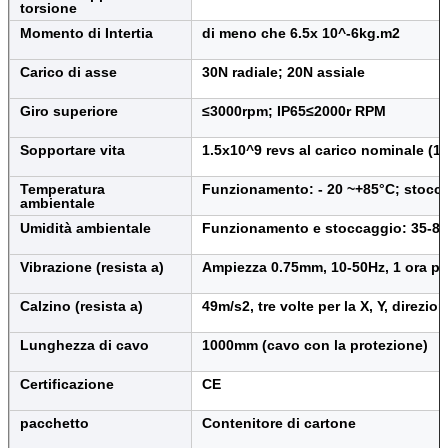
torsione
Momento di Intertia
di meno che 6.5x 10^-6kg.m2
Carico di asse
30N radiale; 20N assiale
Giro superiore
≤3000rpm; IP65≤2000r RPM
Sopportare vita
1.5x10^9 revs al carico nominale (
Temperatura
Funzionamento: - 20 ~+85°C; stocca
ambientale
Umidità ambientale
Funzionamento e stoccaggio: 35-8
Vibrazione (resista a)
Ampiezza 0.75mm, 10-50Hz, 1 ora pe
Calzino (resista a)
49m/s2, tre volte per la X, Y, direzi
Lunghezza di cavo
1000mm (cavo con la protezione)
Certificazione
CE
pacchetto
Contenitore di cartone