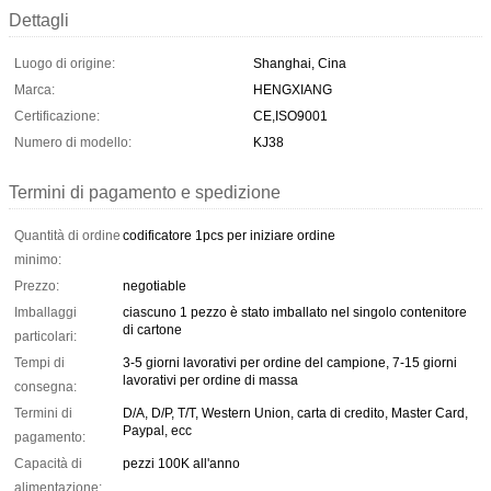
Dettagli
Luogo di origine:
Shanghai, Cina
Marca:
HENGXIANG
Certificazione:
CE,ISO9001
Numero di modello:
KJ38
Termini di pagamento e spedizione
Quantità di ordine
codificatore 1pcs per iniziare ordine
minimo:
Prezzo:
negotiable
Imballaggi
ciascuno 1 pezzo è stato imballato nel singolo contenitore
di cartone
particolari:
Tempi di
3-5 giorni lavorativi per ordine del campione, 7-15 giorni
lavorativi per ordine di massa
consegna:
Termini di
D/A, D/P, T/T, Western Union, carta di credito, Master Card,
Paypal, ecc
pagamento:
Capacità di
pezzi 100K all'anno
alimentazione: