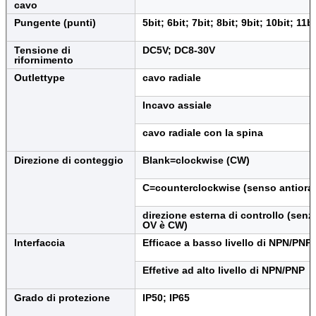
cavo
Pungente (punti)
5bit; 6bit; 7bit; 8bit; 9bit; 10bit; 11bi
Tensione di
DC5V; DC8-30V
rifornimento
Outlettype
cavo radiale
Incavo assiale
cavo radiale con la spina
Direzione di conteggio
Blank=clockwise (CW)
C=counterclockwise (senso antiorar
direzione esterna di controllo (senza
OV è CW)
Interfaccia
Efficace a basso livello di NPN/PNP
Effetive ad alto livello di NPN/PNP
Grado di protezione
IP50; IP65