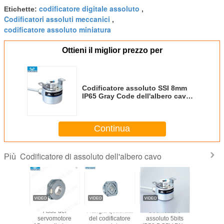
codificatore digitale assoluto
Etichette:
,
Codificatori assoluti meccanici
,
codificatore assoluto miniatura
Ottieni il miglior prezzo per
Codificatore assoluto SSI 8mm
IP65 Gray Code dell'albero cavo
cieco 11bits
Continua
Codificatore di assoluto dell'albero cavo
Più
icatore
Codificatore robot
Codificatore
Codificatore
Asse
to 5bits
assoluto a flangia
assoluto 20bit
assoluto ottico
servo