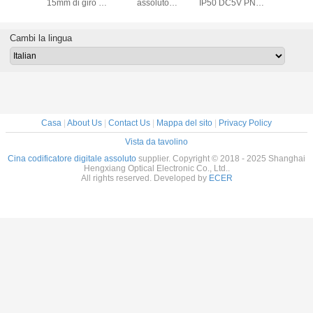
DC5V PNP
rotante multigiro a
MP35 del singolo
mini SSI
15mm di 
 KJ38
16 bit 32 bit SSI
albero cavo
ultrasottile BISS
SSI 
e cieca di
15 mm cavo
rotatorio di giro
RS485 fino 24bit
codifi
I 8mm
MPN55
per robotica
al codificatore
assoluto
Cambi la lingua
20bit
risoluzio
flangia
Casa
|
About Us
|
Contact Us
|
Mappa del sito
|
Privacy Policy
Vista da tavolino
Cina codificatore digitale assoluto
supplier. Copyright © 2018 - 2025 Shanghai
Hengxiang Optical Electronic Co., Ltd..
All rights reserved. Developed by
ECER