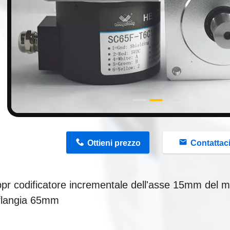
n
Ottieni prezzo
Contattac
pr codificatore incrementale dell'asse 15mm del mo
 flangia 65mm