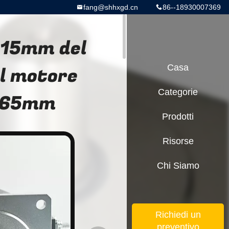
fang@shhxgd.cn
86--18930007369
 15mm del
l motore
Casa
Categorie
a 65mm
Prodotti
Risorse
Chi Siamo
Richiedi un
preventivo