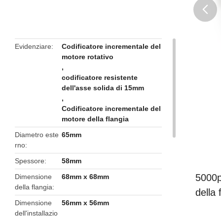
butto
Evidenziare
Codificatore incrementale del
motore rotativo
,
codificatore resistente
dell'asse solida di 15mm
,
Codificatore incrementale del
motore della flangia
Diametro este
65mm
rno
Spessore
58mm
5000p
Dimensione
68mm x 68mm
della flangia
della
Dimensione
56mm x 56mm
dell'installazio