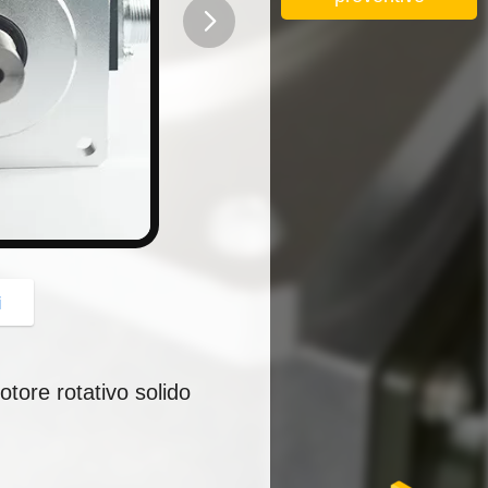
button
i
tore rotativo solido