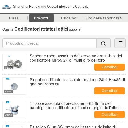
Shanghai Hengxiang Optical Electronic Co., Ltd.
Casa
Prodotti
Circa noi
Giro della fabbrica
>>
Codificatori rotatori ottici
Qualità
supplier.
Sebbene robot assoluto del servomotore 16bits del
codificatore MP55 24 di multi giro del foro
Contattaci
Singolo codificatore assoluto rotatorio 24bit Rs485 di
giro per robotica
Contattaci
11 asse assoluta di precisione IP65 8mm del
parahigh del codificatore di codice grigio dell'albero
cavo dei bit
Contattaci
Bit solido SJ38 SSI 8mm dell'asse 11 dell'alto di