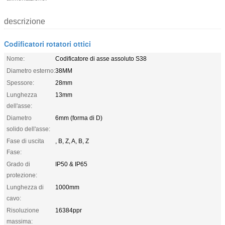
descrizione
Codificatori rotatori ottici
Nome:
Codificatore di asse assoluto S38
Diametro esterno:
38MM
Spessore:
28mm
Lunghezza
13mm
dell'asse:
Diametro
6mm (forma di D)
solido dell'asse:
Fase di uscita
, B, Z, A, B, Z
Fase:
Grado di
IP50 & IP65
protezione:
Lunghezza di
1000mm
cavo:
Risoluzione
16384ppr
massima: