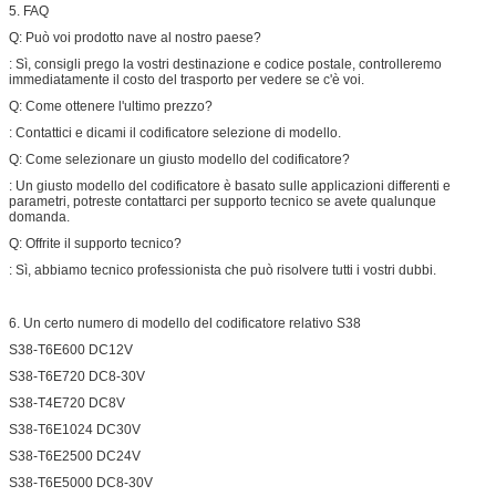
5. FAQ
Q: Può voi prodotto nave al nostro paese?
: Sì, consigli prego la vostri destinazione e codice postale, controlleremo
immediatamente il costo del trasporto per vedere se c'è voi.
Q: Come ottenere l'ultimo prezzo?
: Contattici e dicami il codificatore selezione di modello.
Q: Come selezionare un giusto modello del codificatore?
: Un giusto modello del codificatore è basato sulle applicazioni differenti e
parametri, potreste contattarci per supporto tecnico se avete qualunque
domanda.
Q: Offrite il supporto tecnico?
: Sì, abbiamo tecnico professionista che può risolvere tutti i vostri dubbi.
6. Un certo numero di modello del codificatore relativo S38
S38-T6E600 DC12V
S38-T6E720 DC8-30V
S38-T4E720 DC8V
S38-T6E1024 DC30V
S38-T6E2500 DC24V
S38-T6E5000 DC8-30V