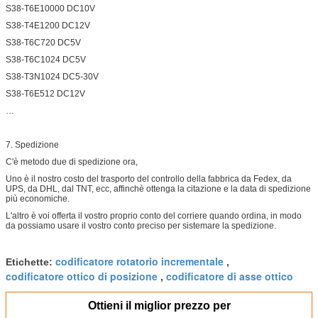
S38-T6E10000 DC10V
S38-T4E1200 DC12V
S38-T6C720 DC5V
S38-T6C1024 DC5V
S38-T3N1024 DC5-30V
S38-T6E512 DC12V
…
7. Spedizione
C'è metodo due di spedizione ora,
Uno è il nostro costo del trasporto del controllo della fabbrica da Fedex, da
UPS, da DHL, dal TNT, ecc, affinchè ottenga la citazione e la data di spedizione
più economiche.
L'altro è voi offerta il vostro proprio conto del corriere quando ordina, in modo
da possiamo usare il vostro conto preciso per sistemare la spedizione.
codificatore rotatorio incrementale
Etichette:
,
codificatore ottico di posizione
codificatore di asse ottico
,
Ottieni il miglior prezzo per