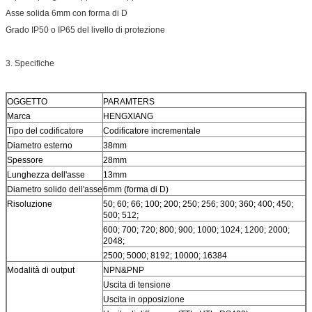
Asse solida 6mm con forma di D
Grado IP50 o IP65 del livello di protezione
3. Specifiche
OGGETTO
PARAMTERS
Marca
HENGXIANG
Tipo del codificatore
Codificatore incrementale
Diametro esterno
38mm
Spessore
28mm
Lunghezza dell'asse
13mm
Diametro solido dell'asse
6mm (forma di D)
Risoluzione
50; 60; 66; 100; 200; 250; 256; 300; 360; 400; 450;
500; 512;
600; 700; 720; 800; 900; 1000; 1024; 1200; 2000;
2048;
2500; 5000; 8192; 10000; 16384
Modalità di output
NPN&PNP
Uscita di tensione
Uscita in opposizione