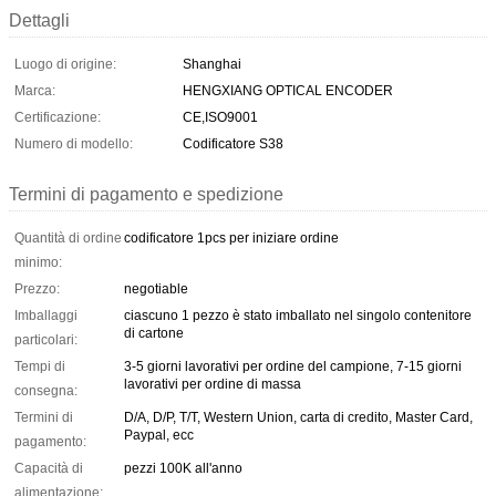
Dettagli
Luogo di origine:
Shanghai
Marca:
HENGXIANG OPTICAL ENCODER
Certificazione:
CE,ISO9001
Numero di modello:
Codificatore S38
Termini di pagamento e spedizione
Quantità di ordine
codificatore 1pcs per iniziare ordine
minimo:
Prezzo:
negotiable
Imballaggi
ciascuno 1 pezzo è stato imballato nel singolo contenitore
di cartone
particolari:
Tempi di
3-5 giorni lavorativi per ordine del campione, 7-15 giorni
lavorativi per ordine di massa
consegna:
Termini di
D/A, D/P, T/T, Western Union, carta di credito, Master Card,
Paypal, ecc
pagamento:
Capacità di
pezzi 100K all'anno
alimentazione: