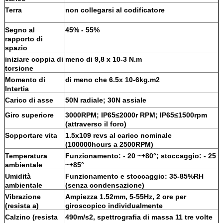
Terra
non collegarsi al codificatore
Segno al
45% - 55%
rapporto di
spazio
iniziare coppia di
meno di 9,8 x 10-3 N.m
torsione
Momento di
di meno che 6.5x 10-6kg.m2
Intertia
Carico di asse
50N radiale; 30N assiale
Giro superiore
3000RPM; IP65≤2000r RPM; IP65≤1500rpm
(attraverso il foro)
Sopportare vita
1.5x109 revs al carico nominale
(100000hours a 2500RPM)
Temperatura
Funzionamento: - 20 ~+80°; stoccaggio: - 25
ambientale
~+85°
Umidità
Funzionamento e stoccaggio: 35-85%RH
ambientale
(senza condensazione)
Vibrazione
Ampiezza 1.52mm, 5-55Hz, 2 ore per
(resista a)
giroscopico individualmente
Calzino (resista
490m/s2, spettrografia di massa 11 tre volte