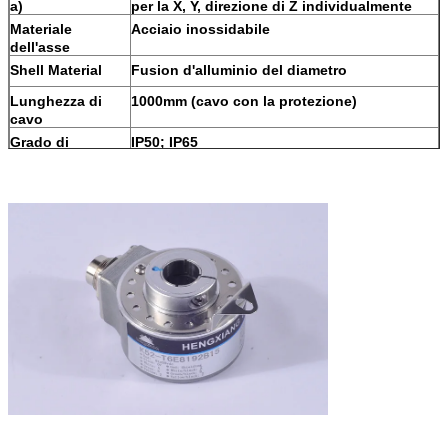
a)
per la X, Y, direzione di Z individualmente
Materiale
Acciaio inossidabile
dell'asse
Shell Material
Fusion d'alluminio del diametro
Lunghezza di
1000mm (cavo con la protezione)
cavo
Grado di
IP50; IP65
protezione
Lunghezza di
1M (la lunghezza di cavo potrebbe
cavo
aggiungersi giustamente vicino
richieda, ma ha bisogno individualmente del
pagamento)
Certificazione
CE
pacchetto
Contenitore di cartone
Peso netto
Circa 310g (con il pacchetto)