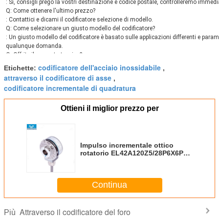
: Sì, consigli prego la vostri destinazione e codice postale, controlleremo immedia
Q: Come ottenere l'ultimo prezzo?
: Contattici e dicami il codificatore selezione di modello.
Q: Come selezionare un giusto modello del codificatore?
: Un giusto modello del codificatore è basato sulle applicazioni differenti e parame
qualunque domanda.
Q: Offrite il supporto tecnico?
: Sì, abbiamo tecnico professionista che può risolvere tutti i vostri dubbi.
codificatore dell'acciaio inossidabile
Etichette:
,
Q: Può voi fabbrica offerta un campione?
attraverso il codificatore di asse
,
: Sì, il campione può essere fornito.
codificatore incrementale di quadratura
Q: Come pagare un campione?
: Attualmente, la nostra fabbrica accetta T/T, la carta di credito, Paypal, Western
Q: Avete alcuni video dei vostri prodotti?
Ottieni il miglior prezzo per
: Sì, potreste visitare la nostra pagina di YOUTUBE per i video del codificatore.
Q: Che cosa è la vostra politica di garanzia del prodotto del codificatore?
: garanzia di qualità di 1 anno e supporto tecnico tutta la vita.
Q: Dove posso scaricare il catalogo o la scheda del codificatore?
Impulso incrementale ottico
: Potreste visitare il nostro sito Web ufficiale o ci inviate con la posta elettronica 
rotatorio EL42A120Z5/28P6X6PR2
IP66 della sostituzione 1024 del
codificatore K52
Continua
Attraverso il codificatore del foro
Più