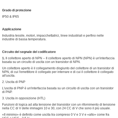
Grado di protezione
IP50 & IP65
Applicazione
Industria tessile, motori, impacchettatrici, linee industriali e perfino nelle
industrie di bassa temperatura.
Circuito del segnale del codificatore
1.
Il collettore aperto di NPN -- Il collettore aperto di NPN (NPN) è un'interfaccia
basata su un circuito di uscita con un transistor di NPN.
Un collettore aperto è il collegamento disgiunto del collettore di un transistor di
NPN, di cui l'emettitore è collegato per interrare e di cui il collettore è collegato
all'uscita.
2. Uscita di PNP
L'uscita di PNP è un'interfaccia basata su un circuito di uscita con un transistor
di PNP.
3. Uscita in opposizione (HTL)
Funzioni di logica ad alta tensione del transistor con un rifornimento di tensione
nella CC di V delle immagini 10 e 30, con 24 CC di V che sono il più usuale.
«Il minimo» è definito come uscita tra compreso 0 V e 3 V e «alto» come fra