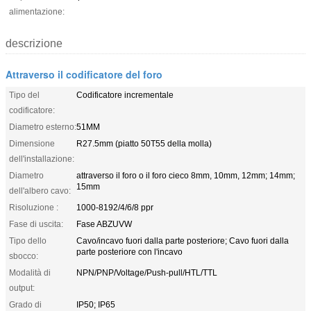
alimentazione:
descrizione
Attraverso il codificatore del foro
Tipo del
Codificatore incrementale
codificatore:
Diametro esterno:
51MM
Dimensione
R27.5mm (piatto 50T55 della molla)
dell'installazione:
Diametro
attraverso il foro o il foro cieco 8mm, 10mm, 12mm; 14mm;
15mm
dell'albero cavo:
Risoluzione :
1000-8192/4/6/8 ppr
Fase di uscita:
Fase ABZUVW
Tipo dello
Cavo/incavo fuori dalla parte posteriore; Cavo fuori dalla
parte posteriore con l'incavo
sbocco:
Modalità di
NPN/PNP/Voltage/Push-pull/HTL/TTL
output:
Grado di
IP50; IP65