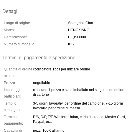
Dettagli
Luogo di origine:
Shanghai, Cina
Marca:
HENGXIANG
Certificazione:
CE,ISO9001
Numero di modello:
K52
Termini di pagamento e spedizione
Quantità di ordine
codificatore 1pcs per iniziare ordine
minimo:
Prezzo:
negotiable
Imballaggi
ciascuno 1 pezzo è stato imballato nel singolo contenitore
di cartone
particolari:
Tempi di
3-5 giorni lavorativi per ordine del campione, 7-15 giorni
lavorativi per ordine di massa
consegna:
Termini di
D/A, D/P, T/T, Western Union, carta di credito, Master Card,
Paypal, ecc
pagamento:
Capacità di
pezzi 100K all'anno