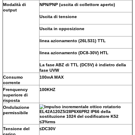
Modalità di
NPN/PNP (uscita di collettore aperto)
output
Uscita di tensione
Uscita in opposizione
linea azionamento (26LS31) TTL
linea azionamento (DC8-30V) HTL
La fase ABZ di TTL (DC5V) è indietro della
fase UVW
Consumo
100mA MAX
corrente
Frenquency
100KHZ
superiore di
risposta
Ondulazione
permissibile
≤3%rms
Tensione del
≤DC30V
carico