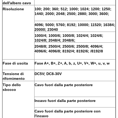
dell'albero cavo
Risoluzione
100; 200; 360; 512; 1000; 1024; 1200; 1250;
1440; 2000; 2048; 2500; 2880; 3000; 3600;
4096; 5000; 5760; 8192; 10000; 11520; 16384;
20000; 23040
1000/4; 1000/6; 1000/8; 1024/4; 1024/6;
1024/8; 2048/4; 2048/6;
2048/8; 2500/4; 2500/6; 2500/8; 4096/4;
4096/6; 4096/8; 8192/4; 8192/6; /8192/8
Fase di uscita
Fase A+, B+, Z+, A, b, z, U+, V+, W+, u, v, w
Tensione di
DC5V; DC8-30V
rifornimento
Tipo dello
Cavo fuori dalla parte posteriore
sbocco
Incavo fuori dalla parte posteriore
Cavo fuori dalla parte posteriore con
l'incavo