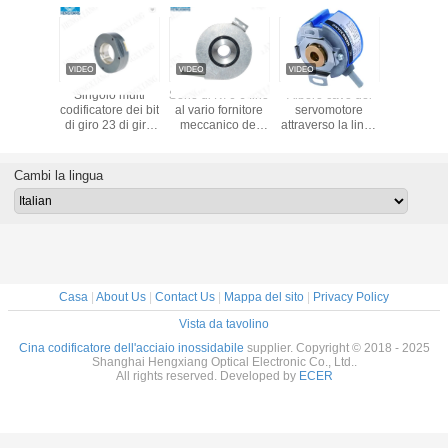
asse di 18mm
Acciaio
Cavo 8 che
Singolo 
Mini Incremental
inossidabile Ip67
conserva il
codificator
Encoder Output
dell'albero cavo
servomotore
di giro 23
Type NPN 360ppr
PGK50 attraverso
incrementale di
RS485 SS
8mm rotatoria
il codificatore del
Sanyo Denki del
del micro 
foro
codificatore
di para
Cambi la lingua
dell'albero cavo di
TTL UVW
Casa
|
About Us
|
Contact Us
|
Mappa del sito
|
Privacy Policy
Vista da tavolino
Cina codificatore dell'acciaio inossidabile
supplier. Copyright © 2018 - 2025
Shanghai Hengxiang Optical Electronic Co., Ltd..
All rights reserved. Developed by
ECER