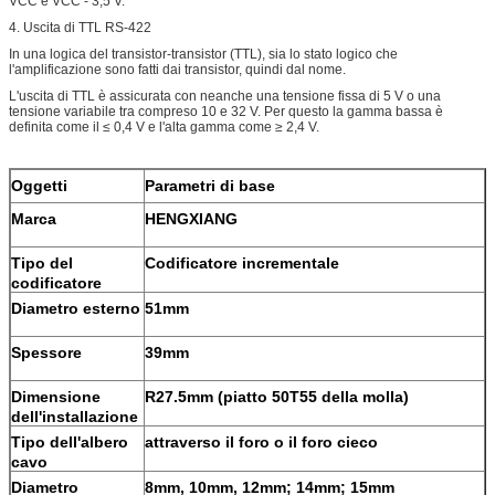
VCC e VCC - 3,5 V.
4. Uscita di TTL RS-422
In una logica del transistor-transistor (TTL), sia lo stato logico che
l'amplificazione sono fatti dai transistor, quindi dal nome.
L'uscita di TTL è assicurata con neanche una tensione fissa di 5 V o una
tensione variabile tra compreso 10 e 32 V. Per questo la gamma bassa è
definita come il ≤ 0,4 V e l'alta gamma come ≥ 2,4 V.
Oggetti
Parametri di base
Marca
HENGXIANG
Tipo del
Codificatore incrementale
codificatore
Diametro esterno
51mm
Spessore
39mm
Dimensione
R27.5mm (piatto 50T55 della molla)
dell'installazione
Tipo dell'albero
attraverso il foro o il foro cieco
cavo
Diametro
8mm, 10mm, 12mm; 14mm; 15mm