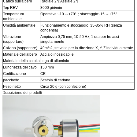
Carico sull'albero
Radiale 2N;Assiale 2N
Top REV
3000 giri/min
Temperatura
Operativa: -10 ～+70°；stoccaggio:-15 ～+75°
ambientale
Umidità ambientale
Funzionamento e stoccaggio: 35-85% RH (senza
condensa)
Vibrazione
Ampiezza 0,75 mm, 10-50 Hz, 1 ora per tre assi
(sopportare)
singolarmente
Calzino (sopportare)
49m/s2, tre volte per la direzione X, Y, Z individualmente
Materiale dell'albero
Acciaio inossidabile
Materiale della calotta
Lega di alluminio
Lunghezza del cavo
150 mm
Certificazione
CE
pacchetto
Scatola di cartone
Peso netto
Circa 20 g (con confezione)
Descrizione dei prodotti