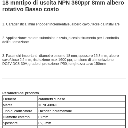
18 mm
tipo di uscita NPN 360ppr 8mm albero
rotativo Basso costo
1. Caratteristica: mini encoder incrementale, albero cavo, facile da installare
2. Applicazione: motore subminiaturizzato, piccolo strumento per il controllo
dell'automazione.
3. Parametri importanti: diametro esterno 18 mm, spessore 15,3 mm, albero
cavo/cieco 2,5 mm, risoluzione max 1600 ppr, tensione di alimentazione
DC5V;DC8-30V, grado di protezione IP50, lunghezza cavo 150mm
Parametri del prodotto
Elementi
Parametri di base
Marca
HENGXIANG
Tipo di codificatore
Encoder incrementale
Diametro esterno
18 mm
Spessore
15,3 mm