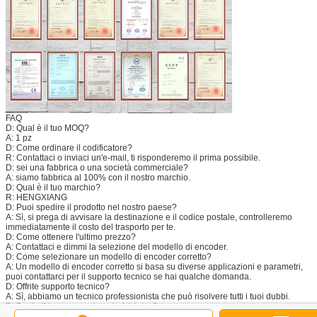
FAQ
D: Qual è il tuo MOQ?
A: 1 pz
D: Come ordinare il codificatore?
R: Contattaci o inviaci un'e-mail, ti risponderemo il prima possibile.
D: sei una fabbrica o una società commerciale?
A: siamo fabbrica al 100% con il nostro marchio.
D: Qual è il tuo marchio?
R: HENGXIANG
D: Puoi spedire il prodotto nel nostro paese?
A: Sì, si prega di avvisare la destinazione e il codice postale, controlleremo
immediatamente il costo del trasporto per te.
D: Come ottenere l'ultimo prezzo?
A: Contattaci e dimmi la selezione del modello di encoder.
D: Come selezionare un modello di encoder corretto?
A: Un modello di encoder corretto si basa su diverse applicazioni e parametri,
puoi contattarci per il supporto tecnico se hai qualche domanda.
D: Offrite supporto tecnico?
A: Sì, abbiamo un tecnico professionista che può risolvere tutti i tuoi dubbi.
D: Puoi offrire un campione in fabbrica?
A: Sì, il campione può essere fornito.