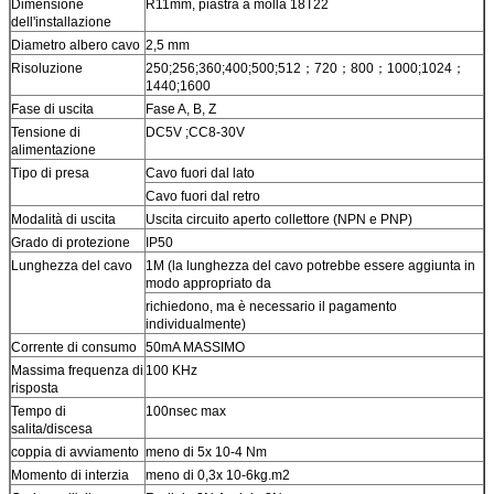
Dimensione
R11mm, piastra a molla 18T22
dell'installazione
Diametro albero cavo
2,5 mm
Risoluzione
250;256;360;400;500;512；720；800；1000;1024；
1440;1600
Fase di uscita
Fase A, B, Z
Tensione di
DC5V ;CC8-30V
alimentazione
Tipo di presa
Cavo fuori dal lato
Cavo fuori dal retro
Modalità di uscita
Uscita circuito aperto collettore (NPN e PNP)
Grado di protezione
IP50
Lunghezza del cavo
1M (la lunghezza del cavo potrebbe essere aggiunta in
modo appropriato da
richiedono, ma è necessario il pagamento
individualmente)
Corrente di consumo
50mA MASSIMO
Massima frequenza di
100 KHz
risposta
Tempo di
100nsec max
salita/discesa
coppia di avviamento
meno di 5x 10-4 Nm
Momento di interzia
meno di 0,3x 10-6kg.m2