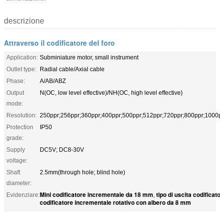
descrizione
Attraverso il codificatore del foro
Application:
Subminiature motor, small instrument
Outlet type:
Radial cable/Axial cable
Phase:
A/AB/ABZ
Output
N(OC, low level effective)/NH(OC, high level effective)
mode:
Resolution:
250ppr;256ppr;360ppr;400ppr;500ppr;512ppr;720ppr;800ppr;1000
Protection
IP50
grade:
Supply
DC5V; DC8-30V
voltage:
Shaft
2.5mm(through hole; blind hole)
diameter:
Mini codificatore incrementale da 18 mm
tipo di uscita codifica
Evidenziare:
,
codificatore incrementale rotativo con albero da 8 mm