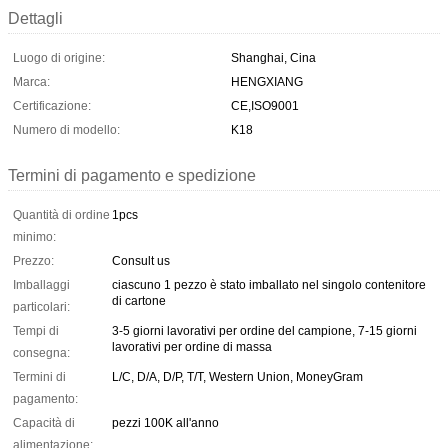
Dettagli
Luogo di origine:
Shanghai, Cina
Marca:
HENGXIANG
Certificazione:
CE,ISO9001
Numero di modello:
K18
Termini di pagamento e spedizione
Quantità di ordine
1pcs
minimo:
Prezzo:
Consult us
Imballaggi
ciascuno 1 pezzo è stato imballato nel singolo contenitore
di cartone
particolari:
Tempi di
3-5 giorni lavorativi per ordine del campione, 7-15 giorni
lavorativi per ordine di massa
consegna:
Termini di
L/C, D/A, D/P, T/T, Western Union, MoneyGram
pagamento:
Capacità di
pezzi 100K all'anno
alimentazione: