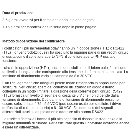
Data di produzione
3-5 giorni lavorativi per il campione dopo in pieno pagato
7-15 giorni per fabbricazione in serie dopo in pieno pagato
Metodo di operazione del codificatore
i codificatori i più incrementali oday hanno un in opposizione (HTL) o RS422
(TTL) il driver prodotto, questi ha sostituito la maggior parte di più vecchi circuiti
di uscita come il collettore aperto NPN, il collettore aperto PNP, uscita di
tensione.
I circuiti in opposizione (HTL), anche conosciuti come il totem palo, forniscono
un livello di segnale che corrisponde alla tensione di rifornimento applicata. La
tensione di rifornimento varia tipicamente da 8 a 30 VCC.
Con i collegamenti che adeguati potete usare l'interfaccia in opposizione per
sostituire i veri circuiti aperti del collettore utilizzando un diodo esterno
collegato in un modo limitare la direzione della corrente per i circuiti RS422
(TTL) fornisca un livello di segnale di costante 5 V che non dipende dalla
tensione di rifornimento. Due gamme di tensione di rifornimento possono
essere selezionate: 4,75 - 5,5 VCC (può essere usato per sostituire i driver
dell'uscita di collettore aperto) o 8 - 30 VCC. Facendo uso dei segnali
differenziali l'uscita completamente aderisce alla norma RS422.
Le uscite differenziali hanno il più alta capacità di risposta in frequenza e la
migliore immunità di rumore. Per assicurare questo il ricevitore dovrebbe anche
essere un differenziale.