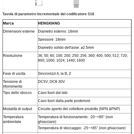
Tavola di parametro incrementale del codificatore S18
Marca
HENGXIANG
Dimensioni esterne
Diametro esterno: 18mm
Spessore: 18mm
Diametro solido dell'asse: ⌀2.5mm
Risoluzione
36; 50; 60; 100; 200; 250; 256; 360; 400; 500; 512; 720;
800; 1000; 1024; 1440; 1600
Fase di uscita
Sincronizzi A, la B, Z
Tensione di
DC5V; DC8-30V
rifornimento
Tipo dello sbocco
Cavo fuori dal lato
Cavo fuori dalla parte posteriore
Modalità di output
Circuito aperto del collettore prodotto (NPN &PNP)
Temperatura
Temperatura di funzionamento: -20~+80° (non
ambientale
ghiacciare)
Temperatura di stoccaggio: -25~+85° (non ghiacciare)