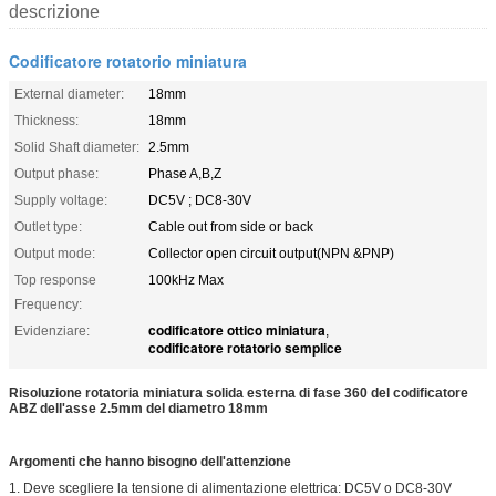
descrizione
Codificatore rotatorio miniatura
External diameter:
18mm
Thickness:
18mm
Solid Shaft diameter:
2.5mm
Output phase:
Phase A,B,Z
Supply voltage:
DC5V ; DC8-30V
Outlet type:
Cable out from side or back
Output mode:
Collector open circuit output(NPN &PNP)
Top response
100kHz Max
Frequency:
codificatore ottico miniatura
Evidenziare:
,
codificatore rotatorio semplice
Risoluzione rotatoria miniatura solida esterna di fase 360 del codificatore
ABZ dell'asse 2.5mm del diametro 18mm
Argomenti che hanno bisogno dell'attenzione
1. Deve scegliere la tensione di alimentazione elettrica: DC5V o DC8-30V