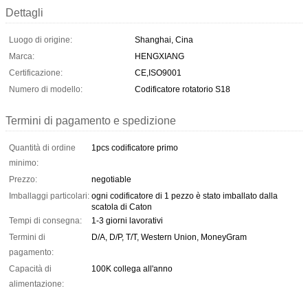
Dettagli
Luogo di origine:
Shanghai, Cina
Marca:
HENGXIANG
Certificazione:
CE,ISO9001
Numero di modello:
Codificatore rotatorio S18
Termini di pagamento e spedizione
Quantità di ordine
1pcs codificatore primo
minimo:
Prezzo:
negotiable
Imballaggi particolari:
ogni codificatore di 1 pezzo è stato imballato dalla
scatola di Caton
Tempi di consegna:
1-3 giorni lavorativi
Termini di
D/A, D/P, T/T, Western Union, MoneyGram
pagamento:
Capacità di
100K collega all'anno
alimentazione: