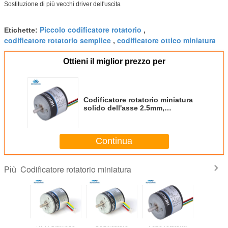
Sostituzione di più vecchi driver dell'uscita
Piccolo codificatore rotatorio
Etichette:
,
codificatore rotatorio semplice
codificatore ottico miniatura
,
Ottieni il miglior prezzo per
Codificatore rotatorio miniatura
solido dell'asse 2.5mm,
codificatore rotatorio di
risoluzione 360 di fase di ABZ
Continua
Codificatore rotatorio miniatura
Più
uzione
NPN diametro
Codificatore
Fase rotatoria
Codific