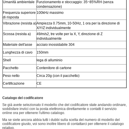
Umanità ambientale
Funzionamento e stoccaggio: 35~85%RH (senza
condensazione)
Frequenza superiore
100kHz massimo
di risposta
Vibrazione (resista a)
Ampiezza 0.75mm, 10-50Hz, 1 ora per la direzione di
X/Y/Z individualmente
Scossa (resista a)
49/m/s2, tre volte per la X, Y, direzione di Z
individualmente
Materiale dell'asse
acciaio inossidabile 304
Lunghezza di cavo
150mm
Shell
lega di alluminio
Pacchetto
Contenitore di cartone
Peso netto
Circa 20g (con il pacchetto)
Certificazione
CE
Catalogo del codificatore
Se già avete selezionato il modello che del codificatore state andando ordinare,
soddisfare inviici con la posta elettronica direttamente o contatti il servizio
online ora per ottenere l'ultimo catalogo.
Ma se siete ancora abbia tutti i dubbi sulla scelta del numero di modello del
codificatore giusto, voi sono inoltre libero di contattarci per ottenere il catalogo
relativo.