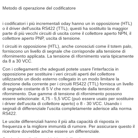
Metodo di operazione del codificatore
i codificatori i più incrementali oday hanno un in opposizione (HTL)
o il driver dell'uscita RS422 (TTL), questi ha sostituito la maggior
parte di più vecchi circuiti di uscita come il collettore aperto NPN, il
collettore aperto PNP, uscita di tensione.
I circuiti in opposizione (HTL), anche conosciuti come il totem palo,
forniscono un livello di segnale che corrisponde alla tensione di
rifornimento applicata. La tensione di rifornimento varia tipicamente
da 8 a 30 VCC.
Con i collegamenti che adeguati potete usare l'interfaccia in
opposizione per sostituire i veri circuiti aperti del collettore
utilizzando un diodo esterno collegato in un modo limitare la
direzione della corrente per i circuiti RS422 (TTL) fornisca un livello
di segnale costante di 5 V che non dipende dalla tensione di
rifornimento. Due gamme di tensione di rifornimento possono
essere selezionate: 4,75 - 5,5 VCC (può essere usato per sostituire
i driver dell'uscita di collettore aperto) o 8 - 30 VCC. Usando i
segnali di differenziale l'uscita completamente aderisce alla norma
RS422.
Le uscite differenziali hanno il più alta capacità di risposta in
frequenza e la migliore immunità di rumore. Per assicurare questo il
ricevitore dovrebbe anche essere un differenziale.