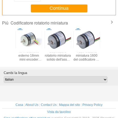
Continua
Codificatore rotatorio miniatura
Più
uzione
NPN diametro
Codificatore
Fase rotatoria
Codific
a ottica
esterno 18mm
rotatorio miniatura
miniatura 1600
rotatorio m
ura del
mini encoder
solido dell'asse
del codificatore ab
assiale ci
tore 200
rotativo albero
2.5mm,
di risoluzione S18
foro 8m
 motore
pieno 2.5mm
codificatore
NPN prodotta per
5000
iature
60ppr 3.3Vdc
rotatorio di
il motore
Cambi la lingua
risoluzione 360 di
Subminiature
fase di ABZ
Casa
|
About Us
|
Contact Us
|
Mappa del sito
|
Privacy Policy
Vista da tavolino