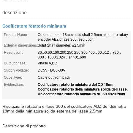
descrizione
Codificatore rotatorio miniatura
Product Name:
Outer diameter 18mm solid shaft 2.5mm miniature rotary
encoder ABZ phase 360 resolution
External dimensions:
Solid Shaft diameter: ⌀2.5mm
Resolution :
36;50;60;100;200;250;256;360;400;500;512；720；
800；1000;1024；1440;1600
Output phase:
Phase A,B,Z
Supply voltage:
DC5V ; DC8-30V
Outlet type:
Cable out from back
Codificatore rotatorio miniatura del OD 18mm
Evidenziare:
,
Codificatore rotatorio della miniatura solida dell'asse
,
Un codificatore rotatorio miniatura di 360 risoluzioni
Risoluzione rotatoria di fase 360 del codificatore ABZ del diametro
18mm della miniatura solida esterna dell'asse 2.5mm
Descrizione di prodotto