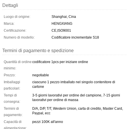
Dettagli
Luogo di origine:
Shanghai, Cina
Marca:
HENGXIANG
Certificazione:
CE,ISO9001
Numero di modello:
Codificatore incrementale S18
Termini di pagamento e spedizione
Quantità di ordine
codificatore 1pcs per iniziare ordine
minimo:
Prezzo:
negotiable
Imballaggi
ciascuno 1 pezzo imballato nel singolo contenitore di
cartone
particolari:
Tempi di
3-5 giorni lavorativi per ordine del campione, 7-15 giorni
lavorativi per ordine di massa
consegna:
Termini di
D/A, D/P, T/T, Western Union, carta di credito, Master Card,
Paypal, ecc
pagamento:
Capacità di
pezzi 100K all'anno
alimentazione: