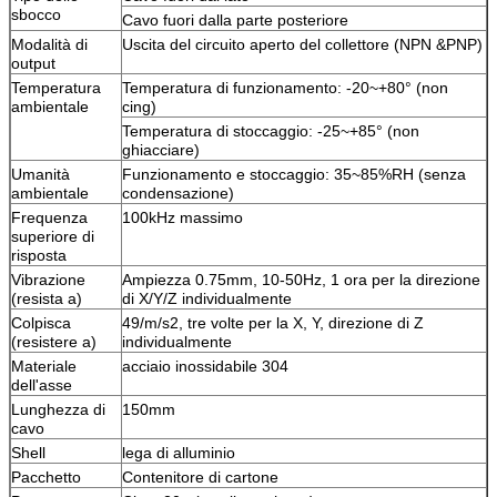
sbocco
Cavo fuori dalla parte posteriore
Modalità di
Uscita del circuito aperto del collettore (NPN &PNP)
output
Temperatura
Temperatura di funzionamento: -20~+80° (non
ambientale
cing)
Temperatura di stoccaggio: -25~+85° (non
ghiacciare)
Umanità
Funzionamento e stoccaggio: 35~85%RH (senza
ambientale
condensazione)
Frequenza
100kHz massimo
superiore di
risposta
Vibrazione
Ampiezza 0.75mm, 10-50Hz, 1 ora per la direzione
(resista a)
di X/Y/Z individualmente
Colpisca
49/m/s2, tre volte per la X, Y, direzione di Z
(resistere a)
individualmente
Materiale
acciaio inossidabile 304
dell'asse
Lunghezza di
150mm
cavo
Shell
lega di alluminio
Pacchetto
Contenitore di cartone