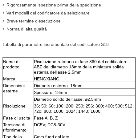
• Rigorosamente ispezione prima della spedizione
• Vari modelli del codificatore da selezionare
• Breve termine d'esecuzione
• Norma di alta qualità
Tabella di parametro incrementale del codificatore S18
Nome di
Risoluzione rotatoria di fase 360 del codificatore
prodotto
ABZ del diametro 18mm della miniatura solida
esterna dell'asse 2.5mm
Marca
HENGXIANG
Dimensioni
Diametro esterno: 18mm
esterne
Spessore: 18mm
Diametro solido dell'asse: ⌀2.5mm
Risoluzione
36; 50; 60; 100; 200; 250; 256; 360; 400; 500; 512;
720; 800; 1000; 1024; 1440; 1600
Fase di uscita
Fase A, B, Z
Tensione di
DC5V; DC8-30V
rifornimento
Tipo dello
Cavo fuori dal lato