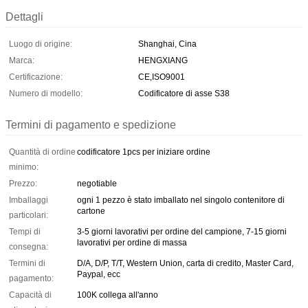
Dettagli
Luogo di origine:
Shanghai, Cina
Marca:
HENGXIANG
Certificazione:
CE,ISO9001
Numero di modello:
Codificatore di asse S38
Termini di pagamento e spedizione
Quantità di ordine
codificatore 1pcs per iniziare ordine
minimo:
Prezzo:
negotiable
Imballaggi
ogni 1 pezzo è stato imballato nel singolo contenitore di
cartone
particolari:
Tempi di
3-5 giorni lavorativi per ordine del campione, 7-15 giorni
lavorativi per ordine di massa
consegna:
Termini di
D/A, D/P, T/T, Western Union, carta di credito, Master Card,
Paypal, ecc
pagamento:
Capacità di
100K collega all'anno