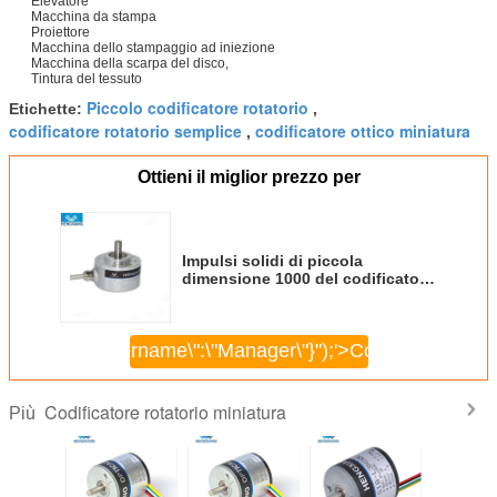
Elevatore
Macchina da stampa
Proiettore
Macchina dello stampaggio ad iniezione
Macchina della scarpa del disco,
Tintura del tessuto
Piccolo codificatore rotatorio
Etichette:
,
codificatore rotatorio semplice
codificatore ottico miniatura
,
Ottieni il miglior prezzo per
Impulsi solidi di piccola
dimensione 1000 del codificatore
di asse di quadratura dell'asse
5mm S38 per rotazione
\",\"username\":\"Manager\"}");'>
Continua
Codificatore rotatorio miniatura
Più