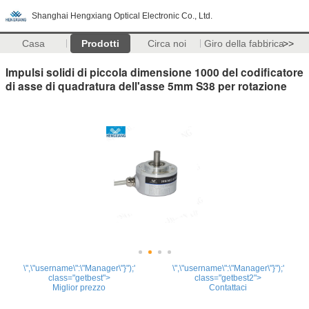
Shanghai Hengxiang Optical Electronic Co., Ltd.
Casa
Prodotti
Circa noi
Giro della fabbrica
>>
Impulsi solidi di piccola dimensione 1000 del codificatore
di asse di quadratura dell'asse 5mm S38 per rotazione
\",\"username\":\"Manager\"}");'
\",\"username\":\"Manager\"}");'
class="getbest">
class="getbest2">
Miglior prezzo
Contattaci