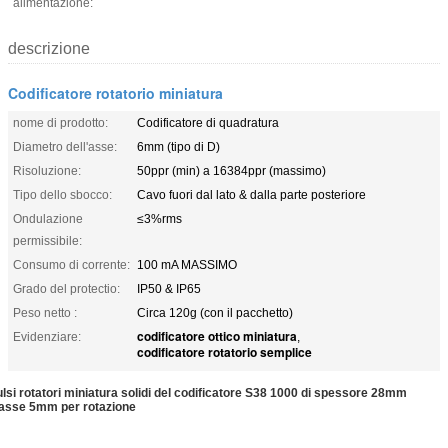
alimentazione:
descrizione
Codificatore rotatorio miniatura
nome di prodotto:
Codificatore di quadratura
Diametro dell'asse:
6mm (tipo di D)
Risoluzione:
50ppr (min) a 16384ppr (massimo)
Tipo dello sbocco:
Cavo fuori dal lato & dalla parte posteriore
Ondulazione
≤3%rms
permissibile:
Consumo di corrente:
100 mA MASSIMO
Grado del protectio:
IP50 & IP65
Peso netto :
Circa 120g (con il pacchetto)
codificatore ottico miniatura
Evidenziare:
,
codificatore rotatorio semplice
lsi rotatori miniatura solidi del codificatore S38 1000 di spessore 28mm
'asse 5mm per rotazione