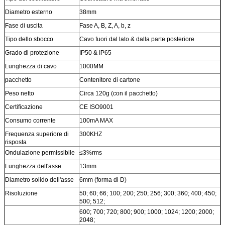
Diametro esterno
38mm
Fase di uscita
Fase A, B, Z, A, b, z
Tipo dello sbocco
Cavo fuori dal lato & dalla parte posteriore
Grado di protezione
IP50 & IP65
Lunghezza di cavo
1000MM
pacchetto
Contenitore di cartone
Peso netto
Circa 120g (con il pacchetto)
Certificazione
CE ISO9001
Consumo corrente
100mA MAX
Frequenza superiore di
300KHZ
risposta
Ondulazione permissibile
≤3%rms
Lunghezza dell'asse
13mm
Diametro solido dell'asse
6mm (forma di D)
Risoluzione
50; 60; 66; 100; 200; 250; 256; 300; 360; 400; 450;
500; 512;
600; 700; 720; 800; 900; 1000; 1024; 1200; 2000;
2048;