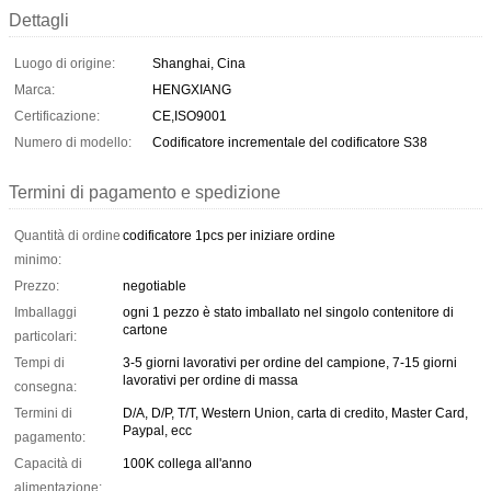
Dettagli
Luogo di origine:
Shanghai, Cina
Marca:
HENGXIANG
Certificazione:
CE,ISO9001
Numero di modello:
Codificatore incrementale del codificatore S38
Termini di pagamento e spedizione
Quantità di ordine
codificatore 1pcs per iniziare ordine
minimo:
Prezzo:
negotiable
Imballaggi
ogni 1 pezzo è stato imballato nel singolo contenitore di
cartone
particolari:
Tempi di
3-5 giorni lavorativi per ordine del campione, 7-15 giorni
lavorativi per ordine di massa
consegna:
Termini di
D/A, D/P, T/T, Western Union, carta di credito, Master Card,
Paypal, ecc
pagamento:
Capacità di
100K collega all'anno
alimentazione: