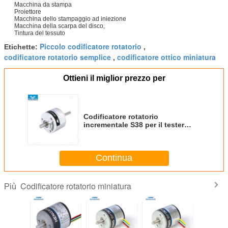
Macchina da stampa
Proiettore
Macchina dello stampaggio ad iniezione
Macchina della scarpa del disco,
Tintura del tessuto
Piccolo codificatore rotatorio
Etichette:
,
codificatore rotatorio semplice
codificatore ottico miniatura
,
Ottieni il miglior prezzo per
Codificatore rotatorio
incrementale S38 per il tester
ottico 1000ppr della guida d'onda
in opposizione
Continua
Codificatore rotatorio miniatura
Più