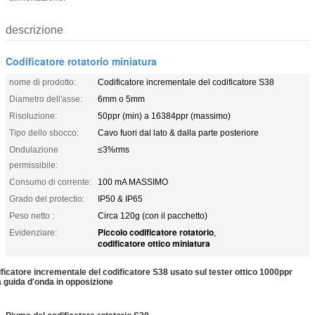
descrizione
Codificatore rotatorio miniatura
nome di prodotto:
Codificatore incrementale del codificatore S38
Diametro dell'asse:
6mm o 5mm
Risoluzione:
50ppr (min) a 16384ppr (massimo)
Tipo dello sbocco:
Cavo fuori dal lato & dalla parte posteriore
Ondulazione
≤3%rms
permissibile:
Consumo di corrente:
100 mA MASSIMO
Grado del protectio:
IP50 & IP65
Peso netto :
Circa 120g (con il pacchetto)
Piccolo codificatore rotatorio
Evidenziare:
,
codificatore ottico miniatura
ficatore incrementale del codificatore S38 usato sul tester ottico 1000ppr
a guida d'onda in opposizione