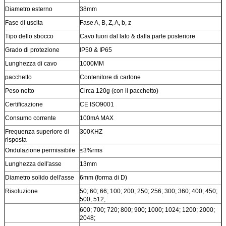
Diametro esterno
38mm
Fase di uscita
Fase A, B, Z, A, b, z
Tipo dello sbocco
Cavo fuori dal lato & dalla parte posteriore
Grado di protezione
IP50 & IP65
Lunghezza di cavo
1000MM
pacchetto
Contenitore di cartone
Peso netto
Circa 120g (con il pacchetto)
Certificazione
CE ISO9001
Consumo corrente
100mA MAX
Frequenza superiore di
300KHZ
risposta
Ondulazione permissibile
≤3%rms
Lunghezza dell'asse
13mm
Diametro solido dell'asse
6mm (forma di D)
Risoluzione
50; 60; 66; 100; 200; 250; 256; 300; 360; 400; 450;
500; 512;
600; 700; 720; 800; 900; 1000; 1024; 1200; 2000;
2048;