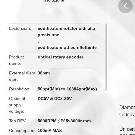
butto
Evidenziare
codificatore rotatorio di alta
precisione
,
codificatore ottico riflettente
Product
optical rotary encoder
name
External diam
38mm
eter
Resolution
50ppr(Min) to 16384ppr(Max)
Optional
DC5V & DC8-30V
supply
Diametr
voltage
codific
Top REV
5000RPM ;IP65≤3000r rpm
Un cert
Consumption
100mA MAX