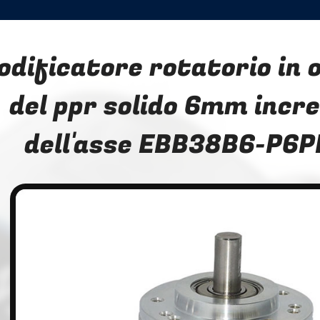
odificatore rotatorio in 
del ppr solido 6mm incr
dell'asse EBB38B6-P6