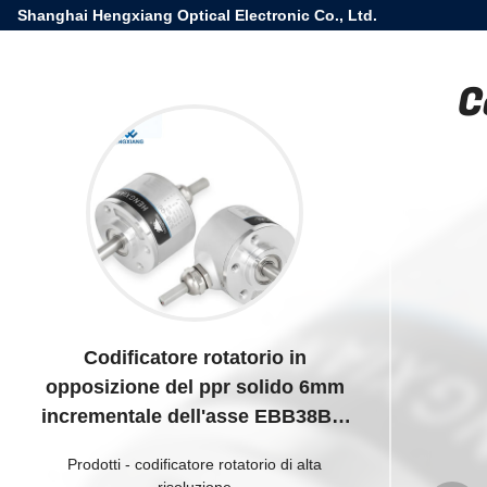
Shanghai Hengxiang Optical Electronic Co., Ltd.
C
Codificatore rotatorio in
opposizione del ppr solido 6mm
incrementale dell'asse EBB38B6-
P6PR-2000
Prodotti
-
codificatore rotatorio di alta
risoluzione