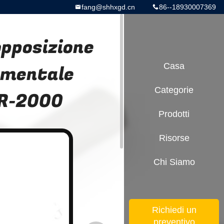
fang@shhxgd.cn
86--18930007369
opposizione
ementale
Casa
Categorie
PR-2000
Prodotti
Risorse
Chi Siamo
Richiedi un
preventivo