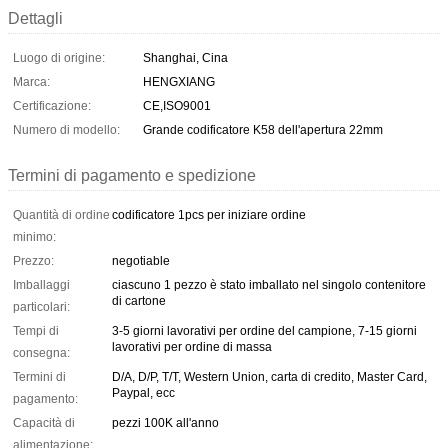
Dettagli
Luogo di origine:
Shanghai, Cina
Marca:
HENGXIANG
Certificazione:
CE,ISO9001
Numero di modello:
Grande codificatore K58 dell'apertura 22mm
Termini di pagamento e spedizione
Quantità di ordine
codificatore 1pcs per iniziare ordine
minimo:
Prezzo:
negotiable
Imballaggi
ciascuno 1 pezzo è stato imballato nel singolo contenitore
di cartone
particolari:
Tempi di
3-5 giorni lavorativi per ordine del campione, 7-15 giorni
lavorativi per ordine di massa
consegna:
Termini di
D/A, D/P, T/T, Western Union, carta di credito, Master Card,
Paypal, ecc
pagamento:
Capacità di
pezzi 100K all'anno
alimentazione: