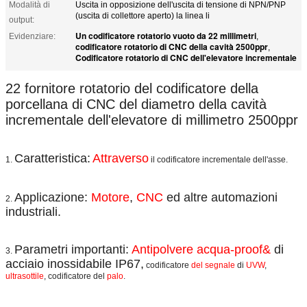
Modalità di
Uscita in opposizione dell'uscita di tensione di NPN/PNP
(uscita di collettore aperto) la linea li
output:
Un codificatore rotatorio vuoto da 22 millimetri
Evidenziare:
,
codificatore rotatorio di CNC della cavità 2500ppr
,
Codificatore rotatorio di CNC dell'elevatore incrementale
22 fornitore rotatorio del codificatore della
porcellana di CNC del diametro della cavità
incrementale dell'elevatore di millimetro 2500ppr
Caratteristica:
Attraverso
1.
il codificatore incrementale dell'asse.
Applicazione:
Motore
,
CNC
ed altre automazioni
2.
industriali.
Parametri importanti:
Antipolvere acqua-proof&
di
3.
acciaio inossidabile IP67
,
codificatore
del segnale
di
UVW
,
ultrasottile
, codificatore
del
palo
.