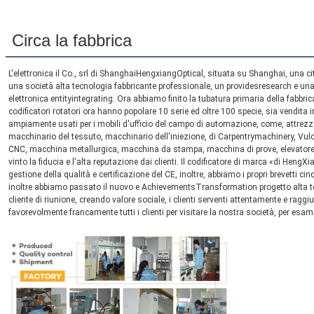
Circa la fabbrica
L'elettronica il Co., srl di ShanghaiHengxiangOptical, situata su Shanghai, una ci
una società alta tecnologia fabbricante professionale, un providesresearch e una
elettronica entityintegrating. Ora abbiamo finito la tubatura primaria della fabbrica
codificatori rotatori ora hanno popolare 10 serie ed oltre 100 specie, sia vendita i
ampiamente usati per i mobili d'ufficio del campo di automazione, come, attrezzatu
macchinario del tessuto, macchinario dell'iniezione, di Carpentrymachinery, Vu
CNC, macchina metallurgica, macchina da stampa, macchina di prove, elevatore, 
vinto la fiducia e l'alta reputazione dai clienti. Il codificatore di marca «di Heng
gestione della qualità e certificazione del CE, inoltre, abbiamo i propri brevetti cin
inoltre abbiamo passato il nuovo e AchievementsTransformation progetto alta tecno
cliente di riunione, creando valore sociale, i clienti serventi attentamente e rag
favorevolmente francamente tutti i clienti per visitare la nostra società, per esa