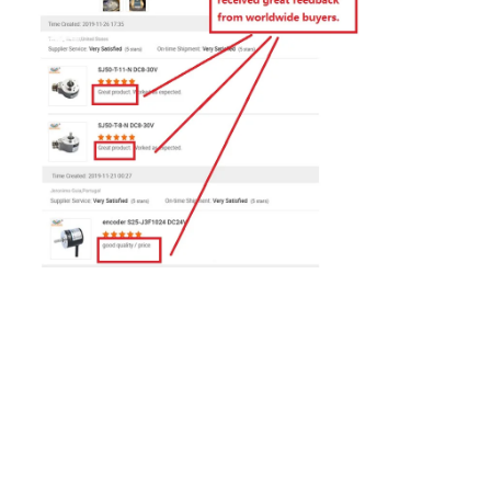
Lasciate un mess
Ti richiameremo p