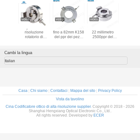
Encoder rotativo
Asse elettronica
Codificatore
Segnale d
servomotore
fino a 82mm K158
rotatorio in
risoluz
E40S6-1024-3-T-
del ppr dei pezzi
opposizione del
rotator
24 S38 albero
di ricambio 80000
ppr solido 6mm
protezion
6mm 1024ppr
dell'elevatore del
incrementale
UVW di a
codificatore
dell'asse
inossidab
Cambi la lingua
dell'albero cavo
EBB38B6-P6PR-
codificato
2000
Italian
Casa
|
Chi siamo
|
Contattaci
|
Mappa del sito
|
Privacy Policy
Vista da tavolino
Cina Codificatore ottico di alta risoluzione supplier.
Copyright © 2018 - 2026
Shanghai Hengxiang Optical Electronic Co., Ltd..
All rights reserved. Developed by
ECER