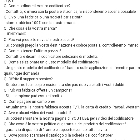
: 1pcs
Q: Come ordinare il vostro codificatore?
: Contattici, o inviici con la posta elettronica, vi risponderemo appena possibile.
Q: È voi una fabbrica o una società per azioni?
: siamo fabbrica 100% con la nostra marca.
Q: Che cosa è la vostra marca?
: HENGXIANG
Q: Può voi prodotto nave al nostro paese?
: Sì, consigli prego la vostri destinazione e codice postale, controlleremo immedia
Q: Come ottenere l'ultimo prezzo?
: Contattici e dicami il codificatore selezione di modello.
Q: Come selezionare un giusto modello del codificatore?
: Un giusto modello del codificatore è basato sulle applicazioni differenti e parame
qualunque domanda.
Q: Offrite il supporto tecnico?
: Sì, abbiamo tecnico professionista che può risolvere tutti i vostri dubbi.
Q: Può voi fabbrica offerta un campione?
: Sì, il campione può essere fornito.
Q: Come pagare un campione?
: Attualmente, la nostra fabbrica accetta T/T, la carta di credito, Paypal, Western
Q: Avete alcuni video dei vostri prodotti?
: Sì, potreste visitare la nostra pagina di YOUTUBE per i video del codificatore.
Q: Che cosa è la vostra politica di garanzia del prodotto del codificatore?
: garanzia di qualità di 1 anno e supporto tecnico tutta la vita.
Q: Dove posso scaricare il catalogo o la scheda del codificatore?