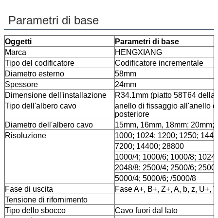
Parametri di base
Oggetti
Parametri di base
Marca
HENGXIANG
Tipo del codificatore
Codificatore incrementale
Diametro esterno
58mm
Spessore
24mm
Dimensione dell'installazione
R34.1mm (piatto 58T64 della 
Tipo dell'albero cavo
anello di fissaggio all'anello d
posteriore
Diametro dell'albero cavo
15mm, 16mm, 18mm; 20mm;
Risoluzione
1000; 1024; 1200; 1250; 1440
7200; 14400; 28800
1000/4; 1000/6; 1000/8; 1024/
2048/8; 2500/4; 2500/6; 2500/
5000/4; 5000/6; /5000/8
Fase di uscita
Fase A+, B+, Z+, A, b, z, U+, V
Tensione di rifornimento
Tipo dello sbocco
Cavo fuori dal lato