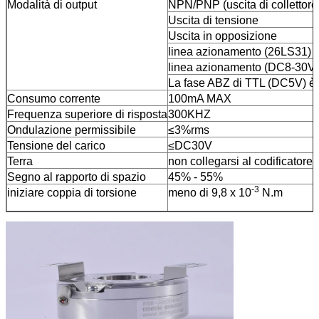
Modalità di output
NPN/PNP (uscita di collettore
Uscita di tensione
Uscita in opposizione
linea azionamento (26LS31) 
linea azionamento (DC8-30V
La fase ABZ di TTL (DC5V) è 
Consumo corrente
100mA MAX
Frequenza superiore di risposta
300KHZ
Ondulazione permissibile
≤3%rms
Tensione del carico
≤DC30V
Terra
non collegarsi al codificatore
Segno al rapporto di spazio
45% - 55%
-3
iniziare coppia di torsione
meno di 9,8 x 10
N.m