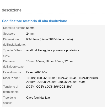
descrizione
Codificatore rotatorio di alta risoluzione
Diametro esterno:
58mm
Spessore:
24mm
Dimensione
R34.1mm (piatto 58T64 della molla)
dell'installazione:
Tipo dell'albero
anello di fissaggio a priore o a posteriore
cavo:
Diametro
15mm, 16mm, 18mm; 20mm; 22mm
dell'albero cavo:
Fase di uscita:
Fase ±ABZUVW
Risoluzione :
1000/4; 1000/6; 1000/8; 1024/4; 1024/6; 1024/8; 2048/4;
2048/6; 2048/8; 2500/4; 2500/6; 2500/8; 4096
Tensione di
DC5V ;
CC5V ;
DC8-30V
DC8-30V
rifornimento:
Tipo dello
Cavo fuori dal lato
sbocco: